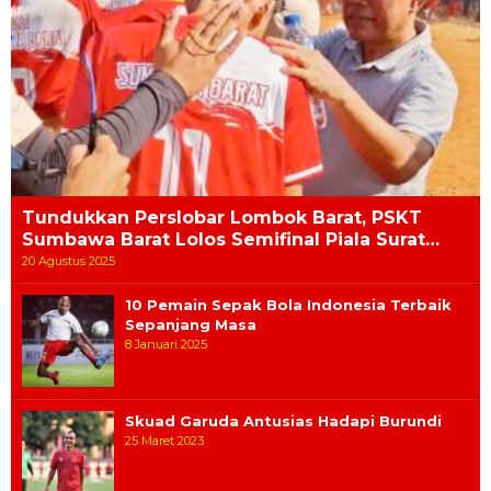
Tundukkan Perslobar Lombok Barat, PSKT
Sumbawa Barat Lolos Semifinal Piala Surat…
20 Agustus 2025
10 Pemain Sepak Bola Indonesia Terbaik
Sepanjang Masa
8 Januari 2025
Skuad Garuda Antusias Hadapi Burundi
25 Maret 2023