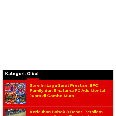
Kategori:
Gibol
Sore Ini Laga Sarat Prestise, BFC
Family dan Binatama FC Adu Mental
Juara di Gambo Mura
Kericuhan Babak 8 Besar! Persilam