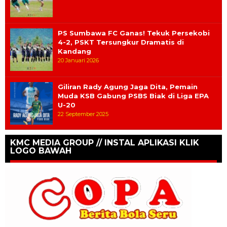
PS Sumbawa FC Ganas! Tekuk Persekobi
4-2, PSKT Tersungkur Dramatis di
Kandang
20 Januari 2026
Giliran Rady Agung Jaga Dita, Pemain
Muda KSB Gabung PSBS Biak di Liga EPA
U-20
22 September 2025
KMC MEDIA GROUP // INSTAL APLIKASI KLIK
LOGO BAWAH