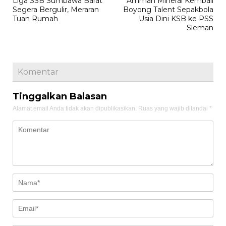
Liga SSB Sumbawa Barat
Amman Mineral Kembali
pos
Segera Bergulir, Meraran
Boyong Talent Sepakbola
Tuan Rumah
Usia Dini KSB ke PSS
Sleman
Komentar
Tinggalkan Balasan
Alamat email Anda tidak akan dipublikasikan.
Ruas yang wajib ditandai
*