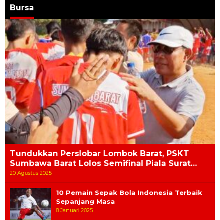
Bursa
Tundukkan Perslobar Lombok Barat, PSKT
Sumbawa Barat Lolos Semifinal Piala Surat…
20 Agustus 2025
10 Pemain Sepak Bola Indonesia Terbaik
Sepanjang Masa
8 Januari 2025