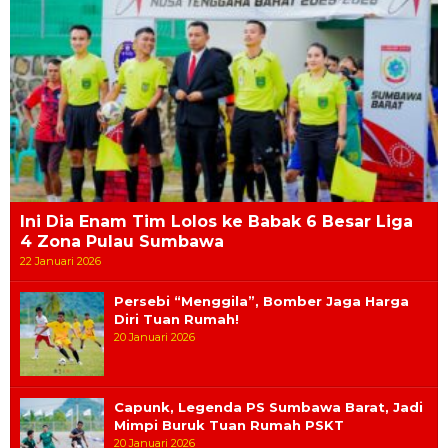
Ini Dia Enam Tim Lolos ke Babak 6 Besar Liga
4 Zona Pulau Sumbawa
22 Januari 2026
Persebi “Menggila”, Bomber Jaga Harga
Diri Tuan Rumah!
20 Januari 2026
Capunk, Legenda PS Sumbawa Barat, Jadi
Mimpi Buruk Tuan Rumah PSKT
20 Januari 2026