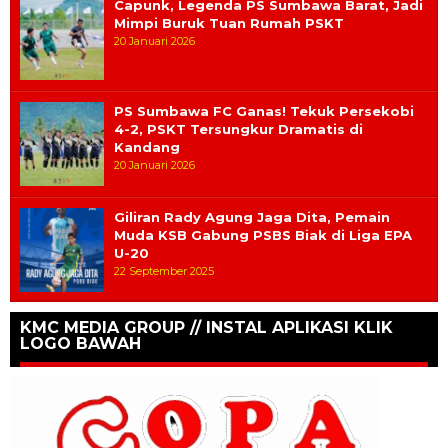
Capunk, Legenda PS Sumbawa Barat, Jadi
Mimpi Buruk Tuan Rumah PSKT
20 Januari 2026
PS Sumbawa FC Ganas! Tekuk Persekobi
4-2, PSKT Tersungkur Dramatis di
Kandang
20 Januari 2026
Giliran Rady Agung Jaga Dita, Pemain
Muda KSB Gabung PSBS Biak di Liga EPA
U-20
22 September 2025
KMC MEDIA GROUP // INSTAL APLIKASI KLIK
LOGO BAWAH