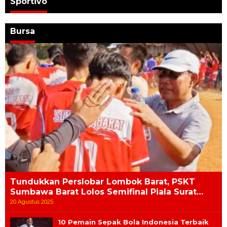
Sportivo
Bursa
Tundukkan Perslobar Lombok Barat, PSKT
Sumbawa Barat Lolos Semifinal Piala Surat…
20 Agustus 2025
10 Pemain Sepak Bola Indonesia Terbaik