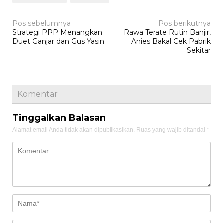
Navigasi
Pos sebelumnya
Pos berikutnya
Strategi PPP Menangkan
Rawa Terate Rutin Banjir,
pos
Duet Ganjar dan Gus Yasin
Anies Bakal Cek Pabrik
Sekitar
Komentar
Tinggalkan Balasan
Alamat email Anda tidak akan dipublikasikan.
Ruas yang wajib ditandai
*