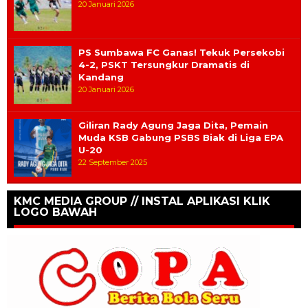
20 Januari 2026
PS Sumbawa FC Ganas! Tekuk Persekobi
4-2, PSKT Tersungkur Dramatis di
Kandang
20 Januari 2026
Giliran Rady Agung Jaga Dita, Pemain
Muda KSB Gabung PSBS Biak di Liga EPA
U-20
22 September 2025
KMC MEDIA GROUP // INSTAL APLIKASI KLIK
LOGO BAWAH