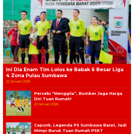
Ini Dia Enam Tim Lolos ke Babak 6 Besar Liga
4 Zona Pulau Sumbawa
22 Januari 2026
Persebi “Menggila”, Bomber Jaga Harga
Diri Tuan Rumah!
20 Januari 2026
Capunk, Legenda PS Sumbawa Barat, Jadi
Mimpi Buruk Tuan Rumah PSKT