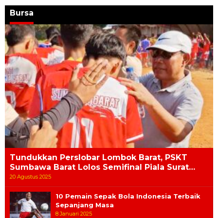
Bursa
Tundukkan Perslobar Lombok Barat, PSKT
Sumbawa Barat Lolos Semifinal Piala Surat…
20 Agustus 2025
10 Pemain Sepak Bola Indonesia Terbaik
Sepanjang Masa
8 Januari 2025