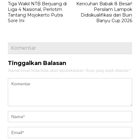
Tiga Wakil NTB Berjuang di
Kericuhan Babak 8 Besar!
pos
Liga 4 Nasional, Perlotim
Persilam Lampok
Tantang Mojokerto Putra
Didiskualifikasi dari Buin
Sore Ini
Banyu Cup 2026
Komentar
Tinggalkan Balasan
Alamat email Anda tidak akan dipublikasikan.
Ruas yang wajib ditandai
*