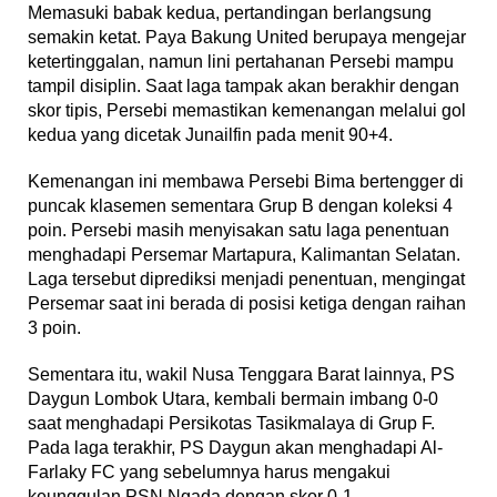
Memasuki babak kedua, pertandingan berlangsung
semakin ketat. Paya Bakung United berupaya mengejar
ketertinggalan, namun lini pertahanan Persebi mampu
tampil disiplin. Saat laga tampak akan berakhir dengan
skor tipis, Persebi memastikan kemenangan melalui gol
kedua yang dicetak Junailfin pada menit 90+4.
Kemenangan ini membawa Persebi Bima bertengger di
puncak klasemen sementara Grup B dengan koleksi 4
poin. Persebi masih menyisakan satu laga penentuan
menghadapi Persemar Martapura, Kalimantan Selatan.
Laga tersebut diprediksi menjadi penentuan, mengingat
Persemar saat ini berada di posisi ketiga dengan raihan
3 poin.
Sementara itu, wakil Nusa Tenggara Barat lainnya, PS
Daygun Lombok Utara, kembali bermain imbang 0-0
saat menghadapi Persikotas Tasikmalaya di Grup F.
Pada laga terakhir, PS Daygun akan menghadapi Al-
Farlaky FC yang sebelumnya harus mengakui
keunggulan PSN Ngada dengan skor 0-1.