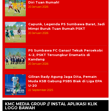
Diri Tuan Rumah!
20 Januari 2026
Capunk, Legenda PS Sumbawa Barat, Jadi
Mimpi Buruk Tuan Rumah PSKT
20 Januari 2026
PS Sumbawa FC Ganas! Tekuk Persekobi
4-2, PSKT Tersungkur Dramatis di
Kandang
20 Januari 2026
Giliran Rady Agung Jaga Dita, Pemain
Muda KSB Gabung PSBS Biak di Liga EPA
U-20
22 September 2025
KMC MEDIA GROUP // INSTAL APLIKASI KLIK
LOGO BAWAH