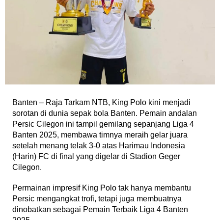
Banten – Raja Tarkam NTB, King Polo kini menjadi
sorotan di dunia sepak bola Banten. Pemain andalan
Persic Cilegon ini tampil gemilang sepanjang Liga 4
Banten 2025, membawa timnya meraih gelar juara
setelah menang telak 3-0 atas Harimau Indonesia
(Harin) FC di final yang digelar di Stadion Geger
Cilegon.
Permainan impresif King Polo tak hanya membantu
Persic mengangkat trofi, tetapi juga membuatnya
dinobatkan sebagai Pemain Terbaik Liga 4 Banten