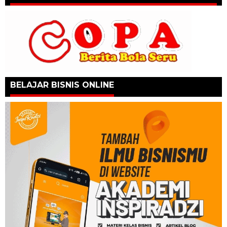
BELAJAR BISNIS ONLINE