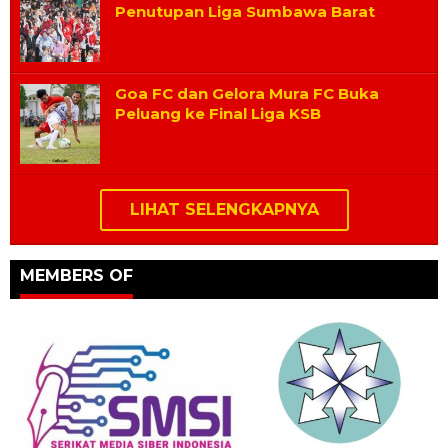
Penutupan Liga Sumbawa Barat
Goa FC dan Gelora Mura FC Buka
Peluang ke Final Liga KSB
LIHAT SELENGKAPNYA
MEMBERS OF