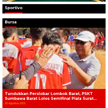
Sportivo
Bursa
Tundukkan Perslobar Lombok Barat, PSKT
Sumbawa Barat Lolos Semifinal Piala Surat…
20 Agustus 2025