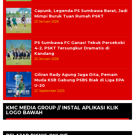
Capunk, Legenda PS Sumbawa Barat, Jadi
Mimpi Buruk Tuan Rumah PSKT
20 Januari 2026
PS Sumbawa FC Ganas! Tekuk Persekobi
4-2, PSKT Tersungkur Dramatis di
Kandang
20 Januari 2026
Giliran Rady Agung Jaga Dita, Pemain
Muda KSB Gabung PSBS Biak di Liga EPA
U-20
22 September 2025
KMC MEDIA GROUP // INSTAL APLIKASI KLIK
LOGO BAWAH