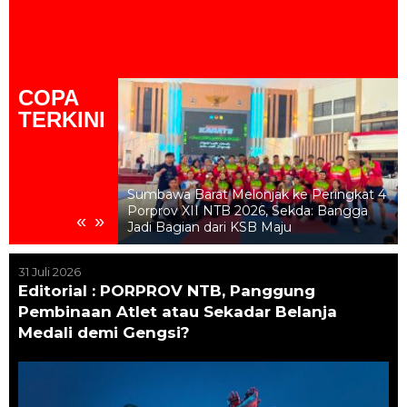
COPA
TERKINI
k ke Peringkat 4
Bulu Tangkis KSB Akhiri Puasa Medali,
Sekda: Bangga
Sumbang Perak dan Perunggu di
«
»
ju
Porprov XII NTB 2026
31 Juli 2026
Editorial : PORPROV NTB, Panggung
Pembinaan Atlet atau Sekadar Belanja
Medali demi Gengsi?